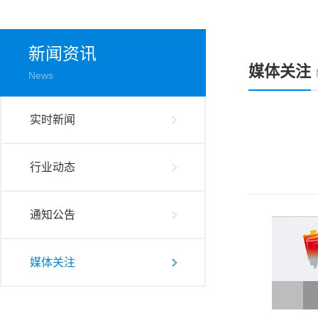
新闻资讯
媒体关注
News
实时新闻
行业动态
通知公告
媒体关注